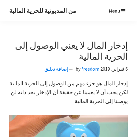
Skip
Skip
Skip
من المديونية للحرية المالية
Menu
to
to
to
رحلتي
primary
primary
main
من
navigation
content
sidebar
المديونية
إدخار المال لا يعني الوصول إلى
للحرية
المالية
الحرية المالية
6 فبراير، 2019
by
freedom
إضافة تعليق
إدخار المال هو جزء مهم من الوصول إلى الحرية المالية
لكن يجب أن لا يعمينا عن حقيقة أن الإدخار بحد ذاته لن
يوصلنا إلى الحرية المالية.