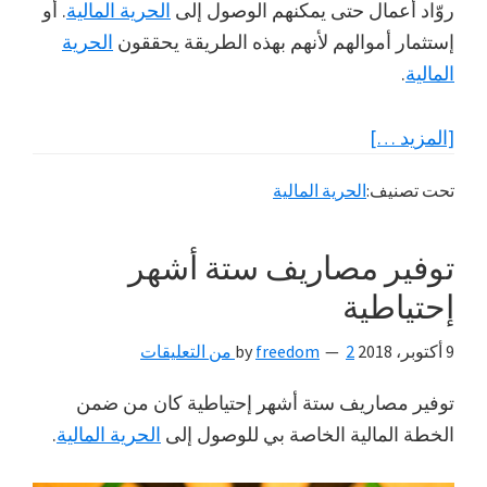
روّاد أعمال حتى يمكنهم الوصول إلى
الحرية المالية
. أو
إستثمار أموالهم لأنهم بهذه الطريقة يحققون
الحرية
المالية
.
عنهل
[المزيد …]
بإمكان
تحت تصنيف:
الحرية المالية
الوظيفة
أن
توفير مصاريف ستة أشهر
تقودك
إلى
إحتياطية
الحرية
9 أكتوبر، 2018
by
2 من التعليقات
freedom
المالية؟
توفير مصاريف ستة أشهر إحتياطية كان من ضمن
الخطة المالية الخاصة بي للوصول إلى
الحرية المالية
.