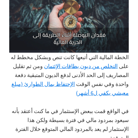
الخطة المالية التي أتبعها كانت تنص وبشكل مخطط له
على
التخلص من ديون بطاقات الإئتمان
ومن ثم تقليل
المصاريف إلى الحد الأدنى لدفع الديون المتبقية دفعة
واحدة وفي نفس الوقت
الإحتفاظ بمال الطوارئ (مبلغ
معيشي يكفي ل6 أشهر)
في الواقع قمت ببعض الإستثمار في ما كنت أعتقد بأنه
سيعود بمردود مالي في فترة بسيطة ولكن هذا
الإستثمار لم يعد بالمردود المالي المتوقع خلال الفترة
المتوقعة.