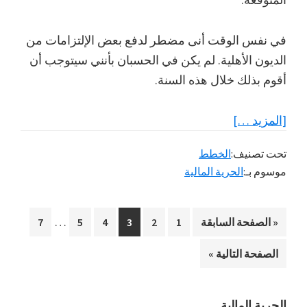
في نفس الوقت أنى مضطر لدفع بعض الإلتزامات من
الديون الأهلية. لم يكن في الحسبان بأنني سيتوجب أن
أقوم بذلك خلال هذه السنة.
عنفقدان
[المزيد …]
البوصلة
تحت تصنيف:
الخطط
أثناء
موسوم بـ:
الحرية المالية
الطريقة
إلى
Interim
الحرية
…
اذهب
الصفحة
الصفحة
الصفحة
الصفحة
الصفحة
الصفحة
«
الصفحة السابقة
1
2
3
4
5
7
pages
المالية
إلي
اذهب
الصفحة التالية »
omitted
إلي
الحرية المالية