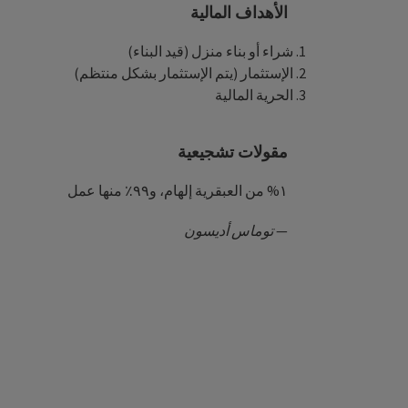
الأهداف المالية
شراء أو بناء منزل (قيد البناء)
الإستثمار (يتم الإستثمار بشكل منتظم)
الحرية المالية
مقولات تشجيعية
١% من العبقرية إلهام، و٩٩٪ منها عمل
—
توماس أديسون