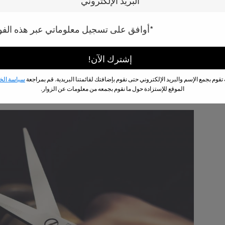
قمت بشراء الكثير من الأمور في فترة التخفيضات والآن 
حالاً.
*أوافق على تسجيل معلوماتي عبر هذه الفو
وجدت بأن التخفيضات وخاصية الشراء بالإنترنت تضر كثير
واضحة لتلافي هذه المشكلة.
تقوم بجمع الإسم والبريد الإلكتروني حتى نقوم بإضافتك لقائمتنا البريدية. قم بمراجعة
سياسة الخ
الموقع للإستزادة حول ما نقوم بجمعه من معلومات عن الزوار.
تخلص من بطاقة الإئتمان الخاصة بك، هل