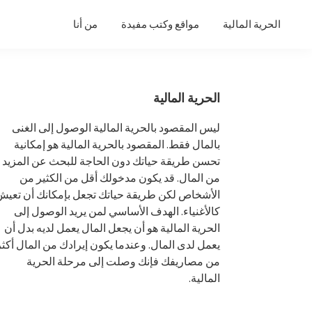
Skip
Skip
Skip
الحرية المالية
مواقع وكتب مفيدة
من أنا
to
to
to
primary
primary
main
navigation
content
sidebar
القائمة
الحرية المالية
الجانبية
ليس المقصود بالحرية المالية الوصول إلى الغنى
بالمال فقط. المقصود بالحرية المالية هو إمكانية
الرئيسية
تحسن طريقة حياتك دون الحاجة للبحث عن المزيد
من المال. قد يكون مدخولك أقل من الكثير من
الأشخاص لكن طريقة حياتك تجعل بإمكانك أن تعيش
كالأغنياء. الهدف الأساسي لمن يريد الوصول إلى
الحرية المالية هو أن يجعل المال يعمل لديه بدل أن
يعمل لدى المال. وعندما يكون إيرادك من المال أكثر
من مصاريفك فإنك وصلت إلى مرحلة الحرية
المالية.