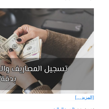
عنتسجيل
[المزيد …]
المصاريف