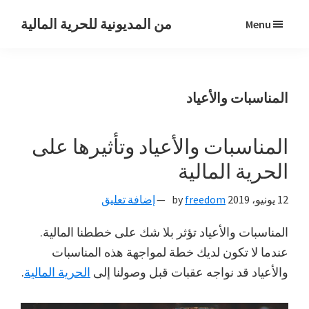
Skip
Skip
Skip
من المديونية للحرية المالية
Menu
to
to
to
رحلتي
primary
primary
main
من
navigation
content
sidebar
المديونية
المناسبات والأعياد
للحرية
المالية
المناسبات والأعياد وتأثيرها على
الحرية المالية
12 يونيو، 2019
by
freedom
إضافة تعليق
المناسبات والأعياد تؤثر بلا شك على خططنا المالية.
عندما لا تكون لديك خطة لمواجهة هذه المناسبات
والأعياد قد نواجه عقبات قبل وصولنا إلى
الحرية المالية
.