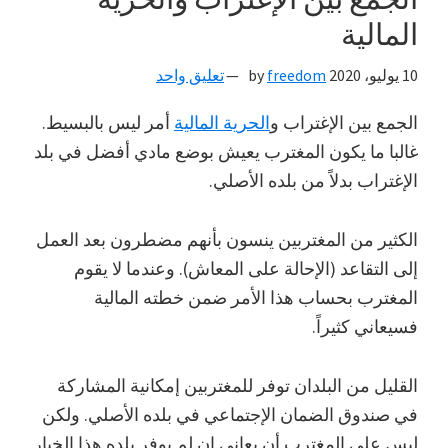
المالية
10 يوليو، 2020
by
freedom
تعليق واحد
الجمع بين الإغتراب و
الحرية المالية
أمر ليس بالبسيط.
غالبا ما يكون المغترب يعيش بوضع مادي أفضل في بلد
الإغتراب بدلاً من بلده الأصلي.
الكثير من المغتربين ينسون بأنهم مضطرون بعد العمل
إلى التقاعد (الإحالة على المعاش). وعندما لا يقوم
المغترب بحساب هذا الأمر ضمن خطته المالية
فسيعاني كثيراً.
القليل من البلدان توفر للمغتربين إمكانية المشاركة
في صندوق الضمان الإجتماعي في بلده الأصلي. ولكن
ليس على المغترب أن يعاني إن لم يوفر بلده هذا الخيار