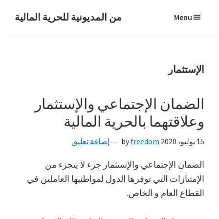
Skip
Skip
Skip
من المديونية للحرية المالية
Menu
to
to
to
رحلتي
primary
primary
main
من
navigation
content
sidebar
المديونية
الإستثمار
للحرية
المالية
الضمان الإجتماعي والإستثمار
وعلاقتهما بالحرية المالية
15 يوليو، 2020
by
freedom
إضافة تعليق
الضمان الإجتماعي والإستثمار جزء لا يتجزء من
الإمتيازات التي توفرها الدول لمواطنيها العاملين في
القطاع العام و الخاص.